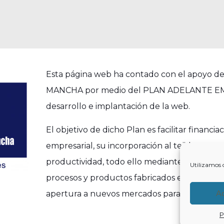
Esta página web ha contado con el apoyo
MANCHA por medio del PLAN ADELANTE EMPR
desarrollo e implantación de la web.
El objetivo de dicho Plan es facilitar finan
empresarial, su incorporación al tejido empre
productividad, todo ello mediante la realizac
Utilizamos 
procesos y productos fabricados en la región,
A
apertura a nuevos mercados para alcanzar la 
P