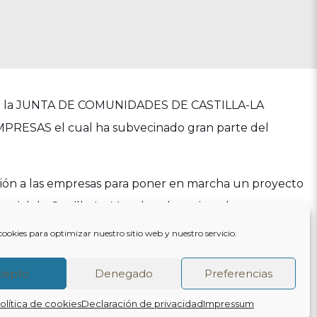
 de la JUNTA DE COMUNIDADES DE CASTILLA-LA
ESAS el cual ha subvecinado gran parte del
ciación a las empresas para poner en marcha un proyecto
sarial de Castilla-La Mancha y la mejora de su
ión de inversiones productivas, la mejora de los
cookies para optimizar nuestro sitio web y nuestro servicio.
 la diferenciación de estos frente a la competencia y la
cepto
Denegado
Preferencias
consolidación del tejido empresarial de la región.
olítica de cookies
Declaración de privacidad
Impressum