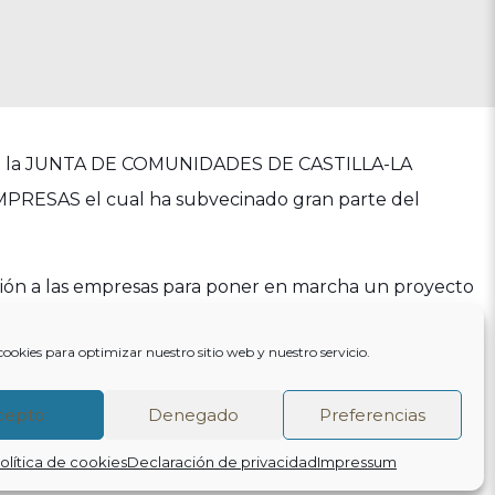
 de la JUNTA DE COMUNIDADES DE CASTILLA-LA
ESAS el cual ha subvecinado gran parte del
ciación a las empresas para poner en marcha un proyecto
sarial de Castilla-La Mancha y la mejora de su
cookies para optimizar nuestro sitio web y nuestro servicio.
ión de inversiones productivas, la mejora de los
 la diferenciación de estos frente a la competencia y la
cepto
Denegado
Preferencias
consolidación del tejido empresarial de la región.
olítica de cookies
Declaración de privacidad
Impressum