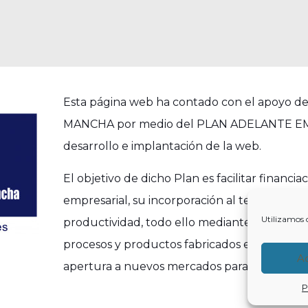
Esta página web ha contado con el apoyo
MANCHA por medio del PLAN ADELANTE EMPR
desarrollo e implantación de la web.
El objetivo de dicho Plan es facilitar finan
empresarial, su incorporación al tejido empre
Utilizamos 
productividad, todo ello mediante la realizac
procesos y productos fabricados en la región,
A
apertura a nuevos mercados para alcanzar la 
P